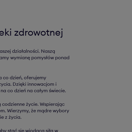
eki zdrowotnej
szej działalności. Naszą
ieramy wymianę pomysłów ponad
a co dzień, oferujemy
ycia. Dzięki innowacjom i
na co dzień na całym świecie.
 codzienne życie. Wspierając
em. Wierzymy, że mądre wybory
e z życia.
by stać się wiodącą siłą w