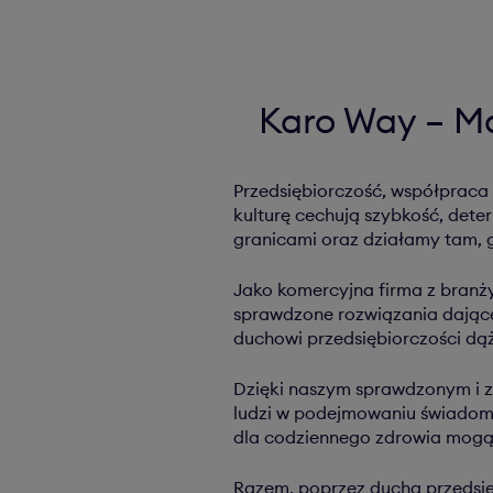
Karo Way – Mą
Przedsiębiorczość, współpraca
kulturę cechują szybkość, de
granicami oraz działamy tam, gd
Jako komercyjna firma z branży
sprawdzone rozwiązania dające 
duchowi przedsiębiorczości dąż
Dzięki naszym sprawdzonym i z
ludzi w podejmowaniu świadom
dla codziennego zdrowia mogą z
Razem, poprzez ducha przedsięb