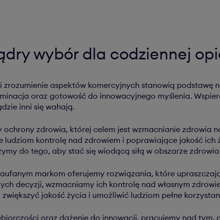
dry wybór dla codziennej opi
 i zrozumienie aspektów komercyjnych stanowią podstawę na
terminacja oraz gotowość do innowacyjnego myślenia. Wsp
zie inni się wahają.
 ochrony zdrowia, której celem jest wzmacnianie zdrowia n
ludziom kontrolę nad zdrowiem i poprawiające jakość ich ż
ymy do tego, aby stać się wiodącą siłą w obszarze zdrowia 
aufanym markom oferujemy rozwiązania, które upraszczają
ych decyzji, wzmacniamy ich kontrolę nad własnym zdrowi
większyć jakość życia i umożliwić ludziom pełne korzystani
iorczości oraz dążenie do innowacji, pracujemy nad tym, a