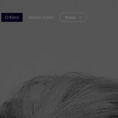
O Karo
Nasze marki
Polski