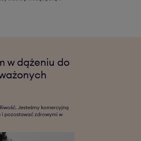
m w dążeniu do
noważonych
dliwość. Jesteśmy komercyjną
ze i pozostawać zdrowymi w