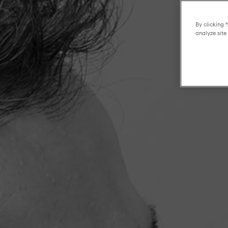
By clicking 
analyze site